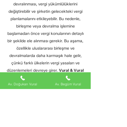
devralınması, vergi yükümlülüklerini
değiştirebilir ve şirketin gelecekteki vergi
planlamalarını etkileyebilir. Bu nedenle,
birleşme veya devralma işlemine
başlamadan önce vergi konularının detaylı
bir şekilde ele alınması gerekir. Bu aşama,
özellikle uluslararası birleşme ve
devralmalarda daha karmaşık hale gelir,
çünkü farklı ülkelerin vergi yasaları ve
düzenlemeleri devreye girer.
Vural & Vural
Hukuk ve Danışmanlık Bürosu
,
Av. Doğukan Vural
Av. Begüm Vural
müvekkillerinin birleşme ve devralma
işlemlerinden kaynaklanabilecek vergi
yükümlülüklerini en aza indirmek için
kapsamlı vergi danışmanlık hizmetleri
sunar.